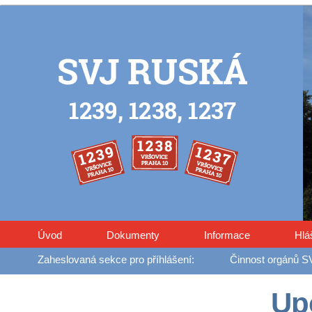
Úvod
Dokumenty
Informace
Hlá
Činnost orgánů S
Up