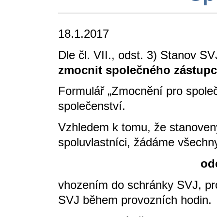
18.1.2017
Dle čl. VII., odst. 3) Stanov S
zmocnit společného zástupce
Formulář „Zmocnění pro spole
společenství.
Vzhledem k tomu, že stanovený
spoluvlastníci, žádáme všechny
odevzdali nejpoz
vhozením do schránky SVJ, pro
SVJ během provozních hodin.