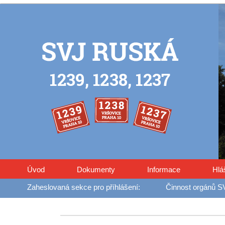
Úvod
Dokumenty
Informace
Hlá
Činnost orgánů S