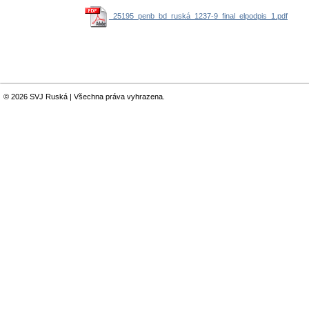
_25195_penb_bd_ruská_1237-9_final_elpodpis_1.pdf
© 2026 SVJ Ruská | Všechna práva vyhrazena.