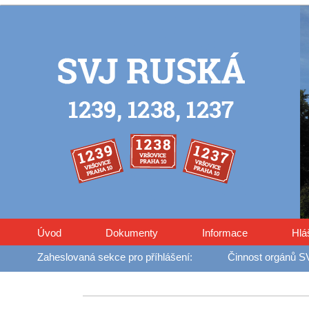
Úvod
Dokumenty
Informace
Hlá
Činnost orgánů S