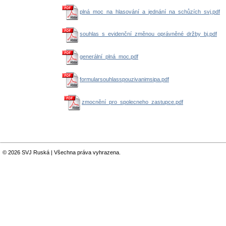
plná_moc_na_hlasování_a_jednání_na_schůzích_svj.pdf
souhlas_s_evidenční_změnou_oprávněné_držby_bj.pdf
generální_plná_moc.pdf
formularsouhlasspouzivanimsipa.pdf
zmocnění_pro_spolecneho_zastupce.pdf
© 2026 SVJ Ruská | Všechna práva vyhrazena.