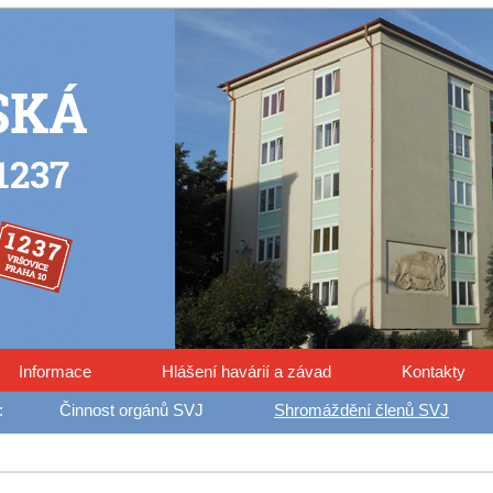
Informace
Hlášení havárií a závad
Kontakty
Činnost orgánů SVJ
Shromáždění členů SVJ