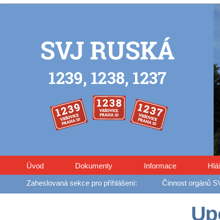
Úvod
Dokumenty
Informace
Hlá
Činnost orgánů S
Up