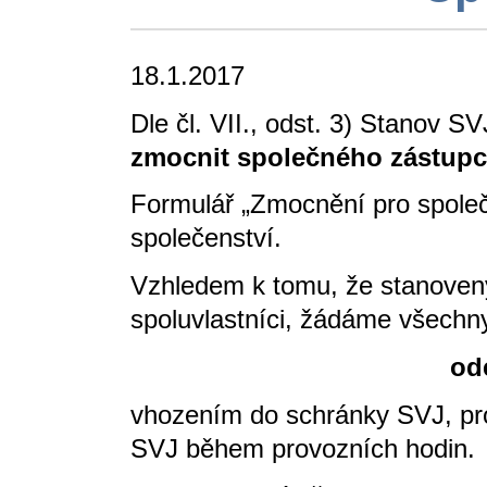
18.1.2017
Dle čl. VII., odst. 3) Stanov S
zmocnit společného zástupce
Formulář „Zmocnění pro spole
společenství.
Vzhledem k tomu, že stanovený
spoluvlastníci, žádáme všechny
odevzdali nejpoz
vhozením do schránky SVJ, pro
SVJ během provozních hodin.