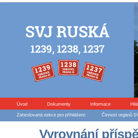
Úvod
Dokumenty
Informace
Hlá
Činnost orgánů S
Vyrovnání přísp