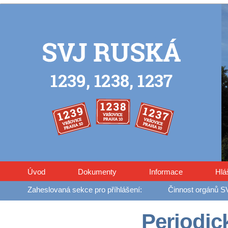
Úvod
Dokumenty
Informace
Hlá
Činnost orgánů S
Periodic