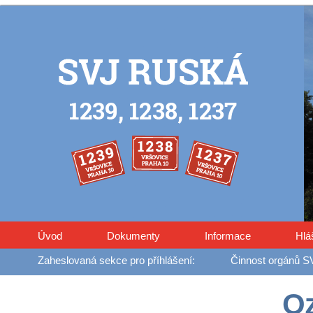
Úvod
Dokumenty
Informace
Hlá
Činnost orgánů S
O